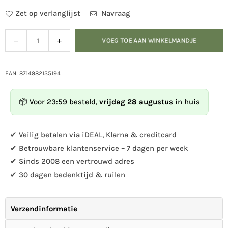
Zet op verlanglijst
Navraag
Verlaag
Verhoog
VOEG TOE AAN WINKELMANDJE
Hoeveelheid
de
de
hoeveelheid
hoeveelheid
voor
voor
EAN: 8714982135194
Boodschappentas
Boodschappentas
vogels
vogels
📦 Voor 23:59 besteld,
vrijdag 28 augustus
in huis
op
op
tak
tak
✔ Veilig betalen via iDEAL, Klarna & creditcard
✔ Betrouwbare klantenservice – 7 dagen per week
✔ Sinds 2008 een vertrouwd adres
✔ 30 dagen bedenktijd & ruilen
Verzendinformatie