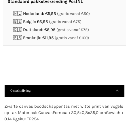
Standaard pakketverzending PostNL
🇳🇱 Nederland: €5,95
(gratis vanaf €50)
🇧🇪 België: €6,95
(gratis vanaf €75)
🇩🇪 Duitsland: €6,95
(gratis vanaf €75)
🇫🇷 Frankrijk: €11,95
(gratis vanaf €100)
Omschrijving
Zwarte canvas boodschappentas met witte print van vogels
op tak Materiaal: CanvasFormaat: 30,5x0,8x35,0 cmGewicht:
0.14 Kgsku: TP254