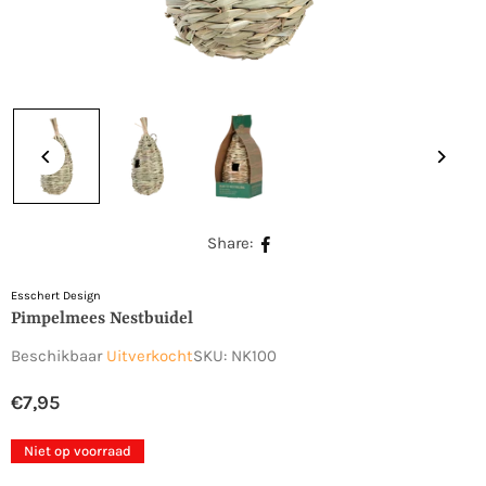
Share:
Esschert Design
Pimpelmees Nestbuidel
Beschikbaar
Uitverkocht
SKU:
NK100
€7,95
Normale
prijs
Niet op voorraad