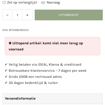
Zet op verlanglijst
Navraag
Verlaag
Verhoog
UITVERKOCHT
Hoeveelheid
de
de
hoeveelheid
hoeveelheid
voor
voor
EAN: 8714982183553
Pimpelmees
Pimpelmees
nestbuidel
nestbuidel
⛔
Uitlopend artikel: komt niet meer terug op
voorraad
✔ Veilig betalen via iDEAL, Klarna & creditcard
✔ Betrouwbare klantenservice – 7 dagen per week
✔ Sinds 2008 een vertrouwd adres
✔ 30 dagen bedenktijd & ruilen
Verzendinformatie