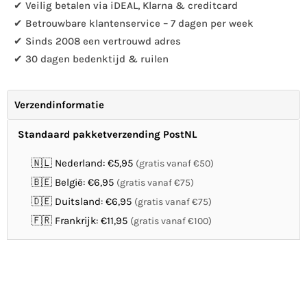
✔ Veilig betalen via iDEAL, Klarna & creditcard
haak
haak
✔ Betrouwbare klantenservice – 7 dagen per week
L
L
✔ Sinds 2008 een vertrouwd adres
✔ 30 dagen bedenktijd & ruilen
Verzendinformatie
Standaard pakketverzending PostNL
🇳🇱 Nederland: €5,95
(gratis vanaf €50)
🇧🇪 België: €6,95
(gratis vanaf €75)
🇩🇪 Duitsland: €6,95
(gratis vanaf €75)
🇫🇷 Frankrijk: €11,95
(gratis vanaf €100)