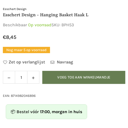
Esschert Design
Esschert Design - Hanging Basket Haak L
Beschikbaar
Op voorraad
SKU:
BPH53
€8,45
Normale
prijs
Nog maar 5 op voorraad
Zet op verlanglijst
Navraag
Verlaag
Verhoog
VOEG TOE AAN WINKELMANDJE
Hoeveelheid
de
de
hoeveelheid
hoeveelheid
voor
voor
EAN: 8714982046896
Esschert
Esschert
Design
Design
📦 Bestel vóór
17:00
,
morgen in huis
-
-
Hanging
Hanging
basket
basket