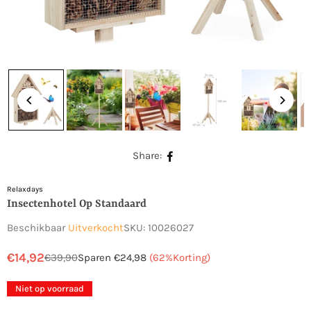
Share:
Relaxdays
Insectenhotel Op Standaard
Beschikbaar
Uitverkocht
SKU:
10026027
€14,92
€39,90
Sparen
€24,98
(
62
%Korting)
Normale
prijs
Niet op voorraad