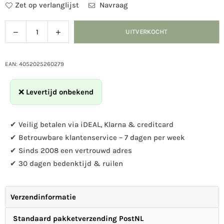
Zet op verlanglijst
Navraag
Verlaag
Verhoog
UITVERKOCHT
Hoeveelheid
de
de
hoeveelheid
hoeveelheid
voor
voor
EAN: 4052025260279
Insectenhotel
Insectenhotel
op
op
❌
Levertijd onbekend
standaard
standaard
✔ Veilig betalen via iDEAL, Klarna & creditcard
✔ Betrouwbare klantenservice – 7 dagen per week
✔ Sinds 2008 een vertrouwd adres
✔ 30 dagen bedenktijd & ruilen
Verzendinformatie
Standaard pakketverzending PostNL