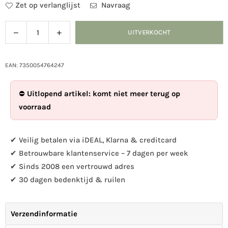
Zet op verlanglijst
Navraag
Verlaag
Verhoog
UITVERKOCHT
Hoeveelheid
de
de
hoeveelheid
hoeveelheid
voor
voor
EAN: 7350054764247
Magneet
Magneet
-
-
⛔
Uitlopend artikel: komt niet meer terug op
Roodborstje
Roodborstje
voorraad
✔ Veilig betalen via iDEAL, Klarna & creditcard
✔ Betrouwbare klantenservice – 7 dagen per week
✔ Sinds 2008 een vertrouwd adres
✔ 30 dagen bedenktijd & ruilen
Verzendinformatie