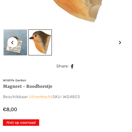
Share:
Wildlife Garden
Magneet - Roodborstje
Beschikbaar
Uitverkocht
SKU:
WG4923
€8,00
Normale
prijs
Niet op voorraad