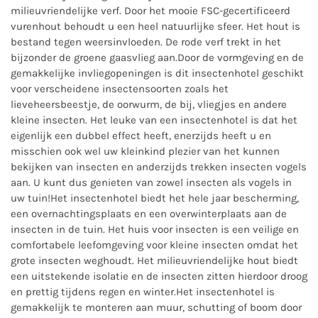
milieuvriendelijke verf. Door het mooie FSC-gecertificeerd
vurenhout behoudt u een heel natuurlijke sfeer. Het hout is
bestand tegen weersinvloeden. De rode verf trekt in het
bijzonder de groene gaasvlieg aan.Door de vormgeving en de
gemakkelijke invliegopeningen is dit insectenhotel geschikt
voor verscheidene insectensoorten zoals het
lieveheersbeestje, de oorwurm, de bij, vliegjes en andere
kleine insecten. Het leuke van een insectenhotel is dat het
eigenlijk een dubbel effect heeft, enerzijds heeft u en
misschien ook wel uw kleinkind plezier van het kunnen
bekijken van insecten en anderzijds trekken insecten vogels
aan. U kunt dus genieten van zowel insecten als vogels in
uw tuin!Het insectenhotel biedt het hele jaar bescherming,
een overnachtingsplaats en een overwinterplaats aan de
insecten in de tuin. Het huis voor insecten is een veilige en
comfortabele leefomgeving voor kleine insecten omdat het
grote insecten weghoudt. Het milieuvriendelijke hout biedt
een uitstekende isolatie en de insecten zitten hierdoor droog
en prettig tijdens regen en winter.Het insectenhotel is
gemakkelijk te monteren aan muur, schutting of boom door