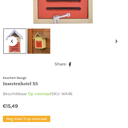
Share:
Esschert Design
Insectenhotel XS
Beschikbaar
Op voorraad
SKU:
WA46
€15,49
Normale
prijs
Nog maar 11 op voorraad