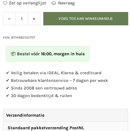
Zet op verlanglijst
Navraag
Verlaag
Verhoog
VOEG TOE AAN WINKELMANDJE
Hoeveelheid
de
de
hoeveelheid
hoeveelheid
voor
voor
EAN: 8714982102707
Insectenhotel
Insectenhotel
XS
XS
📦 Bestel vóór
16:00
,
morgen in huis
✔ Veilig betalen via iDEAL, Klarna & creditcard
✔ Betrouwbare klantenservice – 7 dagen per week
✔ Sinds 2008 een vertrouwd adres
✔ 30 dagen bedenktijd & ruilen
Verzendinformatie
Standaard pakketverzending PostNL