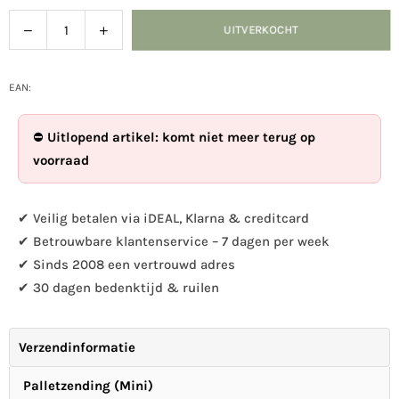
Verlaag
Verhoog
UITVERKOCHT
Hoeveelheid
de
de
hoeveelheid
hoeveelheid
voor
voor
EAN:
Houtsculptuur
Houtsculptuur
uil
uil
⛔
Uitlopend artikel: komt niet meer terug op
op
op
voorraad
stam
stam
✔ Veilig betalen via iDEAL, Klarna & creditcard
✔ Betrouwbare klantenservice – 7 dagen per week
✔ Sinds 2008 een vertrouwd adres
✔ 30 dagen bedenktijd & ruilen
Verzendinformatie
Palletzending (Mini)