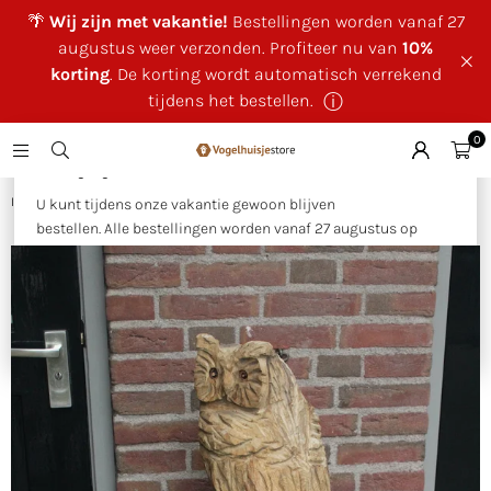
🌴
Wij zijn met vakantie!
Bestellingen worden vanaf 27
augustus weer verzonden. Profiteer nu van
10%
korting
. De korting wordt automatisch verrekend
tijdens het bestellen.
ⓘ
0
×
🌴 Wij zijn met vakantie!
Huis
|
Houtgesneden beelden
|
Houtsculptuur uil op stam
U kunt tijdens onze vakantie gewoon blijven
bestellen. Alle bestellingen worden vanaf 27 augustus op
volgorde van binnenkomst verzonden.
Als bedankje voor uw geduld ontvangt u tijdens onze
vakantie
10% korting op uw bestelling
. Deze wordt
automatisch verrekend tijdens het bestellen.