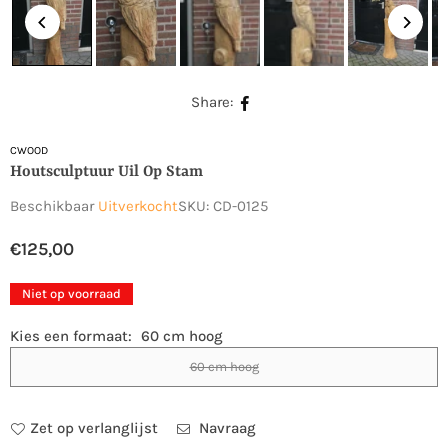
Share:
CWOOD
Houtsculptuur Uil Op Stam
Beschikbaar
Uitverkocht
SKU:
CD-0125
€125,00
Normale
prijs
Niet op voorraad
Kies een formaat:
60 cm hoog
60 cm hoog
Zet op verlanglijst
Navraag