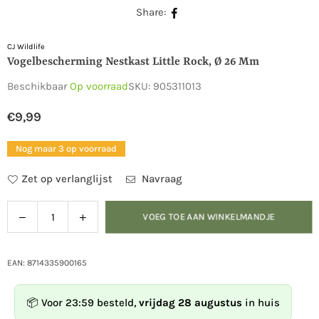
Share:
CJ Wildlife
Vogelbescherming Nestkast Little Rock, Ø 26 Mm
Beschikbaar
Op voorraad
SKU:
905311013
€9,99
Normale
prijs
Nog maar 3 op voorraad
Zet op verlanglijst
Navraag
Verlaag
Verhoog
VOEG TOE AAN WINKELMANDJE
Hoeveelheid
de
de
hoeveelheid
hoeveelheid
voor
voor
EAN: 8714335900165
Vogelbescherming
Vogelbescherming
Nestkast
Nestkast
📦 Voor 23:59 besteld,
vrijdag 28 augustus
in huis
Little
Little