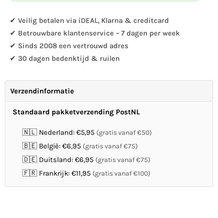
Rock,
Rock,
Ø
Ø
✔ Veilig betalen via iDEAL, Klarna & creditcard
26
26
✔ Betrouwbare klantenservice – 7 dagen per week
mm
mm
✔ Sinds 2008 een vertrouwd adres
✔ 30 dagen bedenktijd & ruilen
Verzendinformatie
Standaard pakketverzending PostNL
🇳🇱 Nederland: €5,95
(gratis vanaf €50)
🇧🇪 België: €6,95
(gratis vanaf €75)
🇩🇪 Duitsland: €6,95
(gratis vanaf €75)
🇫🇷 Frankrijk: €11,95
(gratis vanaf €100)