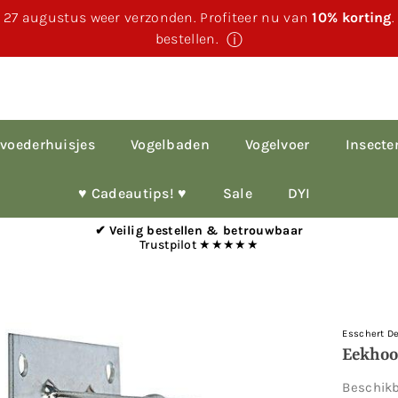
 27 augustus weer verzonden. Profiteer nu van
10% korting
bestellen.
ⓘ
voederhuisjes
Vogelbaden
Vogelvoer
Insecte
♥︎ Cadeautips! ♥︎
Sale
DYI
✔ Veilig bestellen & betrouwbaar
Trustpilot ★★★★★
Esschert D
Eekhoo
Beschik