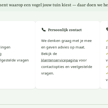
ent waarop een vogel jouw tuin kiest — daar doen we he
📞
Persoonlijk contact
We denken graag met je mee
lingen
en geven advies op maat.
z
g
Bekijk de
lgestelde vragen
klantenservicepagina
voor
v
contactopties en veelgestelde
vragen.
v