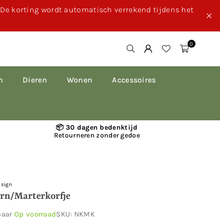
. De korting wordt automatisch verrekend tijdens het
0
n
Dieren
Wonen
Accessoires
📦 30 dagen bedenktijd
Retourneren zonder gedoe
esign
rn/Marterkorfje
baar
Op voorraad
SKU:
NKMK