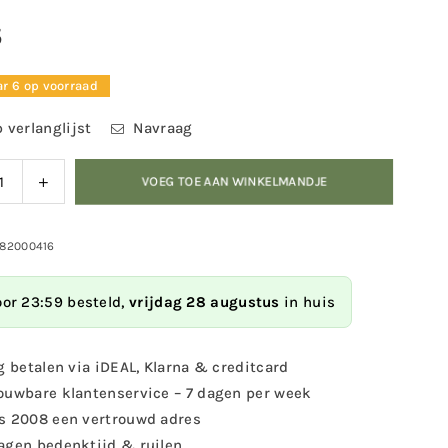
5
r 6 op voorraad
 verlanglijst
Navraag
ag
Verhoog
VOEG TOE AAN WINKELMANDJE
eid
de
eelheid
hoeveelheid
voor
982000416
orn/Marterkorfje
Eekhoorn/Marterkorfje
oor 23:59 besteld,
vrijdag 28 augustus
in huis
g betalen via iDEAL, Klarna & creditcard
ouwbare klantenservice – 7 dagen per week
s 2008 een vertrouwd adres
agen bedenktijd & ruilen