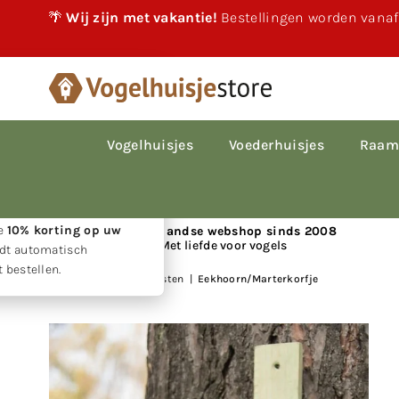
🌴
Wij zijn met vakantie!
Bestellingen worden vanaf
×
akantie!
 vakantie gewoon
le bestellingen worden
Vogelhuisjes
Voederhuisjes
Raam
p volgorde van
den.
w geduld ontvangt u
ie
10% korting op uw
📍 Nederlandse webshop sinds 2008
Met liefde voor vogels
rdt automatisch
 bestellen.
Huis
|
Houten nestkasten
|
Eekhoorn/Marterkorfje