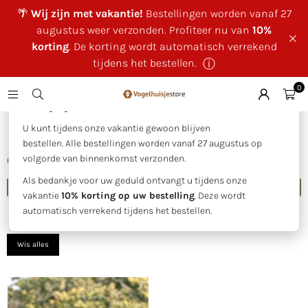
🌴
Wij zijn met vakantie!
Bestellingen worden vanaf 27
augustus weer verzonden. Profiteer nu van
10%
korting
. De korting wordt automatisch verrekend
tijdens het bestellen.
ⓘ
0
×
🌴 Wij zijn met vakantie!
Huis
|
Gietijzeren Sculpturen
U kunt tijdens onze vakantie gewoon blijven
bestellen. Alle bestellingen worden vanaf 27 augustus op
GIETIJZEREN SCULPTUREN
volgorde van binnenkomst verzonden.
Als bedankje voor uw geduld ontvangt u tijdens onze
FILTER
vakantie
10% korting op uw bestelling
. Deze wordt
automatisch verrekend tijdens het bestellen.
Sorteer
op
Wis alles