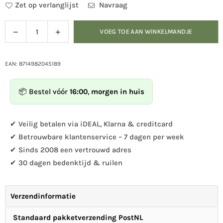
Zet op verlanglijst
Navraag
Verlaag
Verhoog
VOEG TOE AAN WINKELMANDJE
Hoeveelheid
de
de
hoeveelheid
hoeveelheid
voor
voor
EAN: 8714982045189
2
2
vogels
vogels
📦 Bestel vóór
16:00
,
morgen in huis
&quot;Friendship&quot;
&quot;Friendship&quot;
roest
roest
✔ Veilig betalen via iDEAL, Klarna & creditcard
✔ Betrouwbare klantenservice – 7 dagen per week
✔ Sinds 2008 een vertrouwd adres
✔ 30 dagen bedenktijd & ruilen
Verzendinformatie
Standaard pakketverzending PostNL