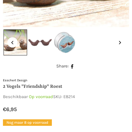
Share:
Esschert Design
2 Vogels "Friendship" Roest
Beschikbaar
Op voorraad
SKU:
E8214
€6,95
Normale
prijs
Nog maar 8 op voorraad