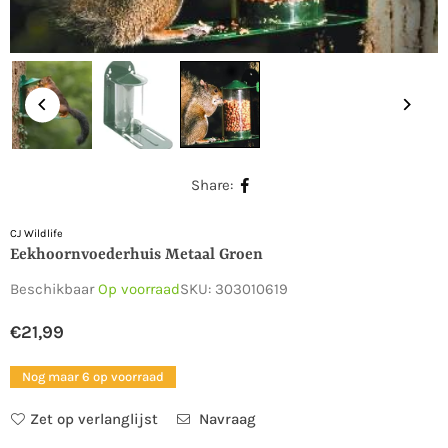
Share:
CJ Wildlife
Eekhoornvoederhuis Metaal Groen
Beschikbaar
Op voorraad
SKU:
303010619
€21,99
Normale
prijs
Nog maar 6 op voorraad
Zet op verlanglijst
Navraag