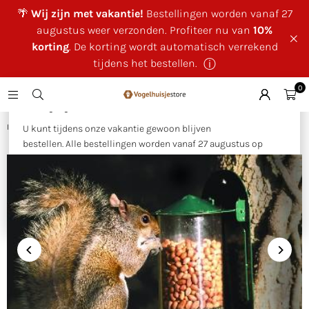
🌴
Wij zijn met vakantie!
Bestellingen worden vanaf 27
augustus weer verzonden. Profiteer nu van
10%
korting
. De korting wordt automatisch verrekend
tijdens het bestellen.
ⓘ
0
×
🌴 Wij zijn met vakantie!
Huis
|
Eekhoorns
|
Eekhoornvoederhuis metaal groen
U kunt tijdens onze vakantie gewoon blijven
bestellen. Alle bestellingen worden vanaf 27 augustus op
volgorde van binnenkomst verzonden.
Als bedankje voor uw geduld ontvangt u tijdens onze
vakantie
10% korting op uw bestelling
. Deze wordt
automatisch verrekend tijdens het bestellen.