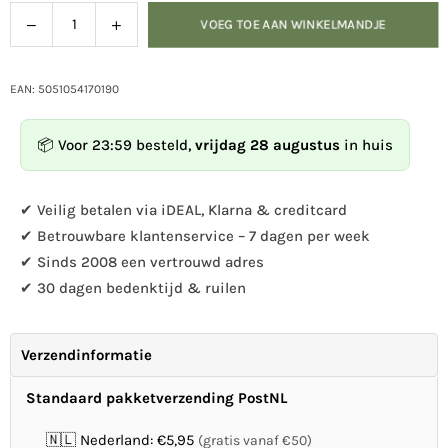
Verlaag
Verhoog
VOEG TOE AAN WINKELMANDJE
Hoeveelheid
de
de
hoeveelheid
hoeveelheid
voor
voor
EAN: 5051054170190
Eekhoornvoederhuis
Eekhoornvoederhuis
metaal
metaal
📦 Voor 23:59 besteld,
vrijdag 28 augustus
in huis
groen
groen
✔ Veilig betalen via iDEAL, Klarna & creditcard
✔ Betrouwbare klantenservice – 7 dagen per week
✔ Sinds 2008 een vertrouwd adres
✔ 30 dagen bedenktijd & ruilen
Verzendinformatie
Standaard pakketverzending PostNL
🇳🇱 Nederland: €5,95
(gratis vanaf €50)