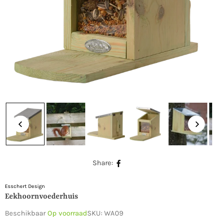
Share:
Esschert Design
Eekhoornvoederhuis
Beschikbaar
Op voorraad
SKU:
WA09