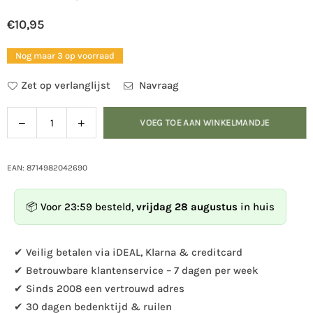
€10,95
Normale
prijs
Nog maar 3 op voorraad
Zet op verlanglijst
Navraag
Verlaag
Verhoog
VOEG TOE AAN WINKELMANDJE
Hoeveelheid
de
de
hoeveelheid
hoeveelheid
voor
voor
EAN: 8714982042690
Eekhoornvoederhuis
Eekhoornvoederhuis
📦 Voor 23:59 besteld,
vrijdag 28 augustus
in huis
✔ Veilig betalen via iDEAL, Klarna & creditcard
✔ Betrouwbare klantenservice – 7 dagen per week
✔ Sinds 2008 een vertrouwd adres
✔ 30 dagen bedenktijd & ruilen