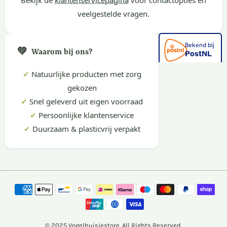
Bekijk de
klantenservicepagina
voor contactopties en
veelgestelde vragen.
💚
Waarom bij ons?
✔
Natuurlijke producten met zorg
gekozen
✔
Snel geleverd uit eigen voorraad
✔
Persoonlijke klantenservice
✔
Duurzaam & plasticvrij verpakt
© 2025 Vogelhuisjestore. All Rights Reserved.