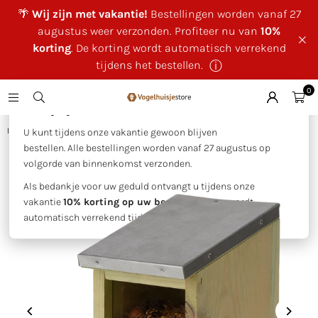
🌴
Wij zijn met vakantie!
Bestellingen worden vanaf 27
augustus weer verzonden. Profiteer nu van
10%
korting
. De korting wordt automatisch verrekend
tijdens het bestellen.
ⓘ
0
×
🌴 Wij zijn met vakantie!
Huis
|
Eekhoorns
|
Eekhoornvoederhuis
U kunt tijdens onze vakantie gewoon blijven
bestellen. Alle bestellingen worden vanaf 27 augustus op
volgorde van binnenkomst verzonden.
Als bedankje voor uw geduld ontvangt u tijdens onze
vakantie
10% korting op uw bestelling
. Deze wordt
automatisch verrekend tijdens het bestellen.