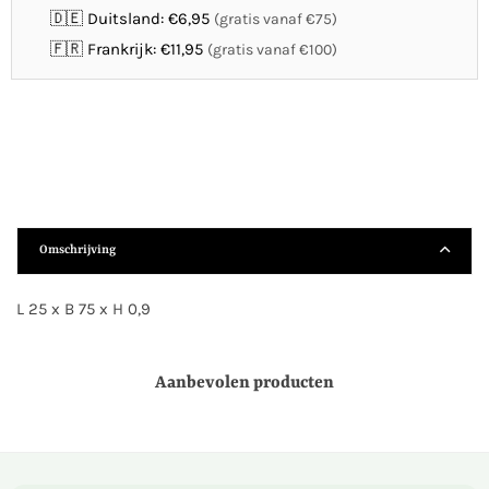
🇩🇪 Duitsland: €6,95
(gratis vanaf €75)
🇫🇷 Frankrijk: €11,95
(gratis vanaf €100)
Omschrijving
L 25 x B 75 x H 0,9
Aanbevolen producten