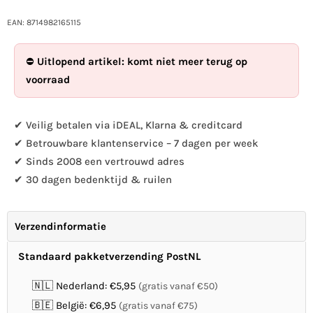
hoeveelheid
hoeveelheid
voor
voor
EAN: 8714982165115
Deurmat
Deurmat
rubber/kokos
rubber/kokos
⛔
Uitlopend artikel: komt niet meer terug op
vogels
vogels
voorraad
op
op
tak
tak
✔ Veilig betalen via iDEAL, Klarna & creditcard
✔ Betrouwbare klantenservice – 7 dagen per week
✔ Sinds 2008 een vertrouwd adres
✔ 30 dagen bedenktijd & ruilen
Verzendinformatie
Standaard pakketverzending PostNL
🇳🇱 Nederland: €5,95
(gratis vanaf €50)
🇧🇪 België: €6,95
(gratis vanaf €75)