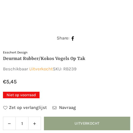
Share:
Esschert Design
Deurmat Rubber/kokos Vogels Op Tak
Beschikbaar
Uitverkocht
SKU:
RB239
€5,45
Normale
prijs
Niet op voorraad
Zet op verlanglijst
Navraag
Verlaag
Verhoog
UITVERKOCHT
Hoeveelheid
de
de