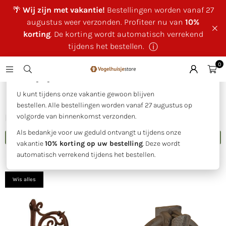
🌴
Wij zijn met vakantie!
Bestellingen worden vanaf 27
augustus weer verzonden. Profiteer nu van
10%
korting
. De korting wordt automatisch verrekend
tijdens het bestellen.
ⓘ
0
×
🌴 Wij zijn met vakantie!
Huis
|
Deurbellen en kloppers
U kunt tijdens onze vakantie gewoon blijven
bestellen. Alle bestellingen worden vanaf 27 augustus op
DEURBELLEN EN KLOPPERS
volgorde van binnenkomst verzonden.
Als bedankje voor uw geduld ontvangt u tijdens onze
FILTER
vakantie
10% korting op uw bestelling
. Deze wordt
automatisch verrekend tijdens het bestellen.
Sorteer
op
Wis alles