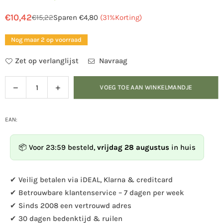
€10,42
€15,22
Sparen
€4,80
(
31
%Korting)
Normale
prijs
Nog maar 2 op voorraad
Zet op verlanglijst
Navraag
Verlaag
Verhoog
VOEG TOE AAN WINKELMANDJE
Hoeveelheid
de
de
hoeveelheid
hoeveelheid
voor
voor
EAN:
CaptureWILD
CaptureWILD
-
-
📦 Voor 23:59 besteld,
vrijdag 28 augustus
in huis
Kabel
Kabel
10
10
meter
meter
✔ Veilig betalen via iDEAL, Klarna & creditcard
✔ Betrouwbare klantenservice – 7 dagen per week
✔ Sinds 2008 een vertrouwd adres
✔ 30 dagen bedenktijd & ruilen