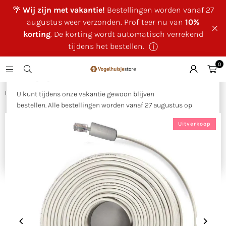
🌴
Wij zijn met vakantie!
Bestellingen worden vanaf 27
augustus weer verzonden. Profiteer nu van
10%
korting
. De korting wordt automatisch verrekend
tijdens het bestellen.
ⓘ
0
×
🌴 Wij zijn met vakantie!
Huis
|
Camera nestkasten
|
CaptureWILD - Kabel 10 meter
U kunt tijdens onze vakantie gewoon blijven
bestellen. Alle bestellingen worden vanaf 27 augustus op
volgorde van binnenkomst verzonden.
Uitverkoop
Als bedankje voor uw geduld ontvangt u tijdens onze
vakantie
10% korting op uw bestelling
. Deze wordt
automatisch verrekend tijdens het bestellen.