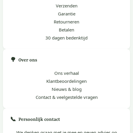
Verzenden
Garantie
Retourneren
Betalen
30 dagen bedenktijd
🌳
Over ons
Ons verhaal
Klantbeoordelingen
Nieuws & blog
Contact & veelgestelde vragen
📞
Persoonlijk contact
We denken graag met je mee en geven advies op